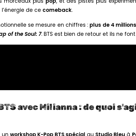
des morceaux plus
pop
, et des pistes plus expérime
s l’énergie de ce
comeback
.
tionnelle se mesure en chiffres :
plus de 4 milli
p of the Soul: 7
. BTS est bien de retour et ils ne fon
S avec Milianna : de quoi s'ag
se un
workshop K-Pop BTS spécial
au
Studio Bleu
à
P