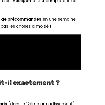
ntales.
Hooligan
et
2.0
complètent ce
ons de précommandes
en une semaine,
t pas les choses à moitié !
it-il exactement ?
aris
(dans le 12ème arrondissement) ,