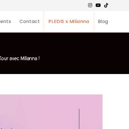
ents
Contact
PLEDIS x Milianna
Blog
our avec Milianna !