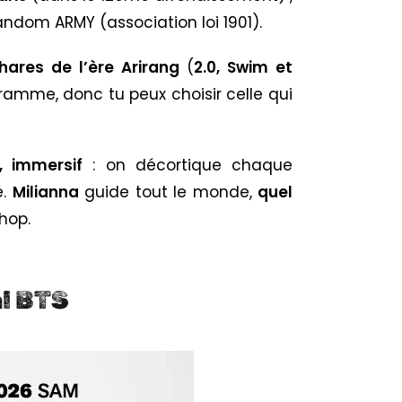
fandom ARMY (association loi 1901).
hares de l’ère Arirang
(
2.0, Swim et
ramme, donc tu peux choisir celle qui
, immersif
: on décortique chaque
é.
Milianna
guide tout le monde,
quel
hop.
l BTS