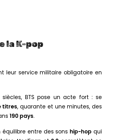
e la K-pop
eur service militaire obligatoire en
 siècles, BTS pose un acte fort : se
 titres
, quarante et une minutes, des
ans
190 pays
.
n équilibre entre des sons
hip-hop
qui