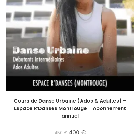
Cours de Danse Urbaine (Ados & Adultes) –
Espace R’Danses Montrouge – Abonnement
annuel
Le
400
€
Le
450
€
prix
prix