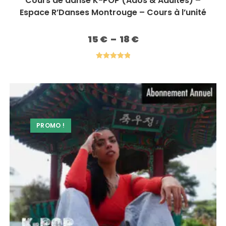
Cours de danse K-POP (Ados & Adultes) –
Espace R’Danses Montrouge – Cours à l’unité
15
€
–
18
€
Plage
de
prix :
15 €
à
Note
5.00
18 €
sur 5
PROMO !