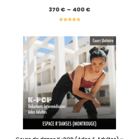
370
€
–
400
€
Plage
de
prix :
370 €
à
Note
5.00
400 €
sur 5