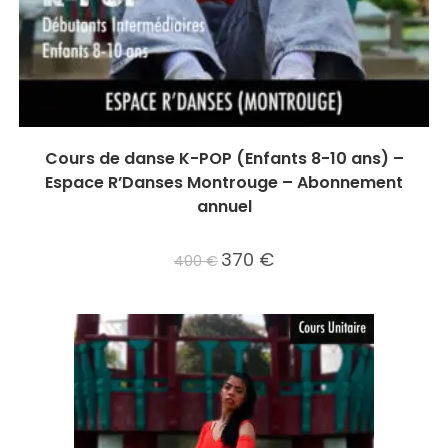
Cours de danse K-POP (Enfants 8-10 ans) –
Espace R’Danses Montrouge – Abonnement
annuel
Le
370
€
Le
400
€
prix
prix
initial
actuel
était :
est :
400 €.
370 €.