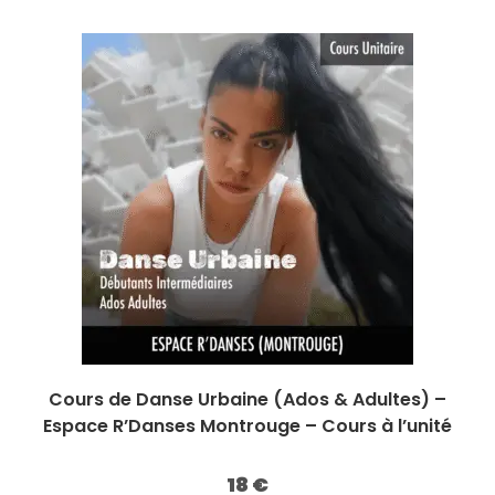
initial
actuel
était :
est :
450 €.
400 €.
Cours de Danse Urbaine (Ados & Adultes) –
Espace R’Danses Montrouge – Cours à l’unité
18
€