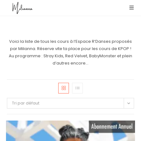
Skip
to
content
Voici la liste de tous les cours à l’Espace R’Danses proposés
par Milianna. Réserve vite ta place pour les cours de KPOP !
Au programme : Stray Kids, Red Velvet, BabyMonster et plein
d’autres encore…
Tri par défaut