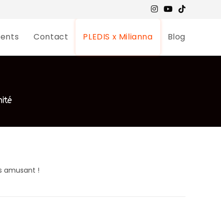
ents
Contact
PLEDIS x Milianna
Blog
nité
s amusant !