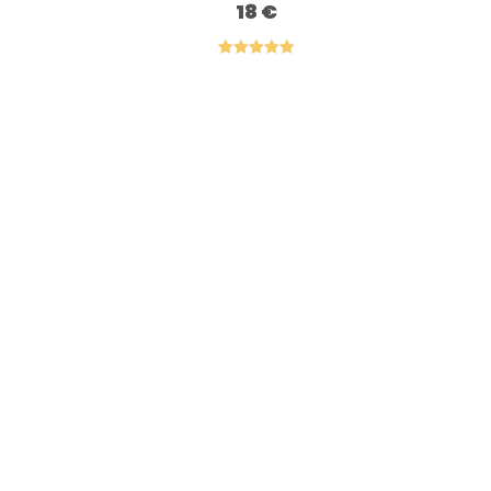
18
€
Note
5.00
sur 5