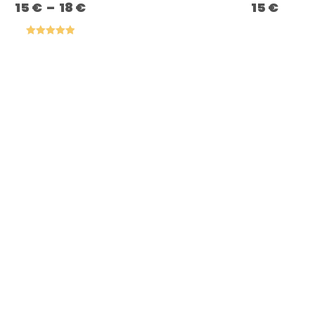
15
€
–
18
€
Plage
15
€
de
prix :
15 €
à
Note
5.00
18 €
sur 5