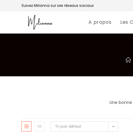
Skip
Suivez Milianna sur ses réseaux sociaux
to
content
A propos
Les 
Une bonne 
Tri par défaut